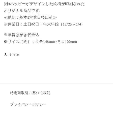
数
数
(株)ハッピーがデザインした絵柄が印刷された
量
量
オリジナル商品です。
を
を
≪納期：基本2営業日後出荷≫
減
増
※休業日：土日祝日・年末年始（12/25～1/4）
ら
や
す
す
※年賀はがき代金込
※サイズ（約）：タテ148mm×ヨコ100mm
Share
特定商取引に基づく表記
プライバシーポリシー