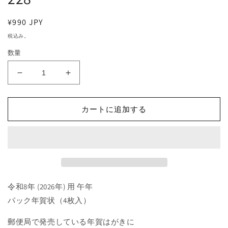
ア
(2
(1)
を
通
¥990 JPY
開
常
税込み。
く
価
数量
格
午
午
年
年
パ
パ
カートに追加する
ッ
ッ
ク
ク
年
年
賀
賀
状
状
（4
（4
令和8年 (2026年) 用 午年
枚
枚
入）
入）
パック年賀状（4枚入）
228
228
郵便局で発売している年賀はがきに
の
の