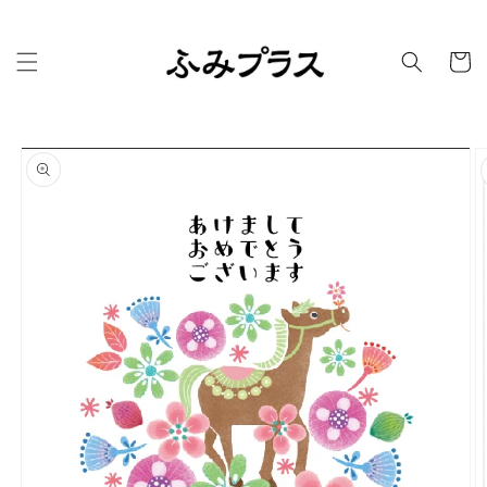
コンテ
ンツに
カ
進む
ー
ト
商品情
報にス
キップ