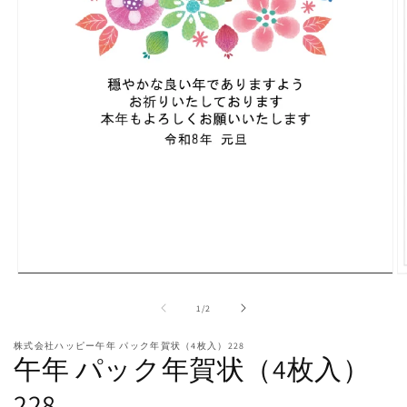
モ
ー
の
1
/
2
ダ
ル
株式会社ハッピー午年 パック年賀状（4枚入）228
で
午年 パック年賀状（4枚入）
メ
デ
228
ィ