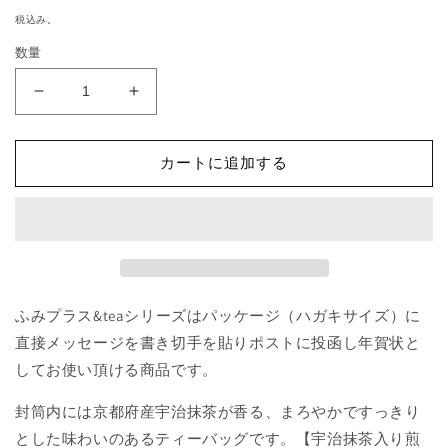
(2
(1)
常
税込み。
を
価
開
数量
格
く
年
年
賀
賀
ふ
ふ
カートに追加する
み
み
プ
プ
ラ
ラ
ス
ス
&amp;tea
&amp;tea
H-
H-
174
174
ふみプラス&teaシリーズはパッケージ（ハガキサイズ）に
の
の
直接メッセージを書き切手を貼りポストに投函し年賀状と
数
数
してお使い頂ける商品です。
量
量
を
を
封筒内には京都府産宇治抹茶が香る、まろやかですっきり
減
増
とした味わいのあるティーバッグです。【宇治抹茶入り煎