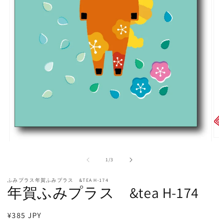
モ
ー
の
1
/
3
ダ
ル
ふみプラス年賀ふみプラス &TEA H-174
で
年賀ふみプラス &tea H-174
メ
デ
ィ
通
¥385 JPY
ア