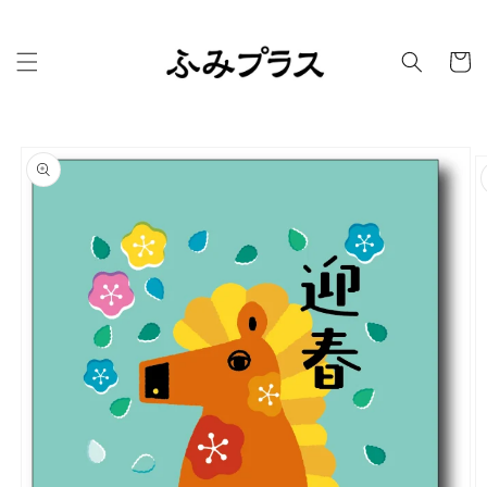
コンテ
ンツに
カ
進む
ー
ト
商品情
報にス
キップ